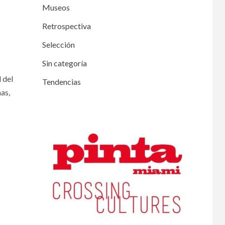
Museos
Retrospectiva
Selección
Sin categoría
 del
Tendencias
as,