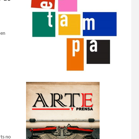
 en
ts no